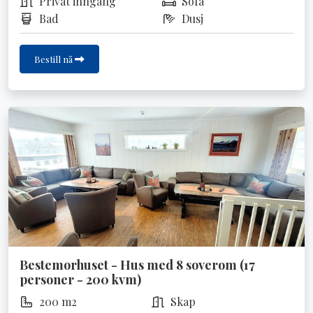
Privat inngang
Sofa
Bad
Dusj
Bestill nå
Bestemorhuset - Hus med 8 soverom (17
personer - 200 kvm)
200 m2
Skap