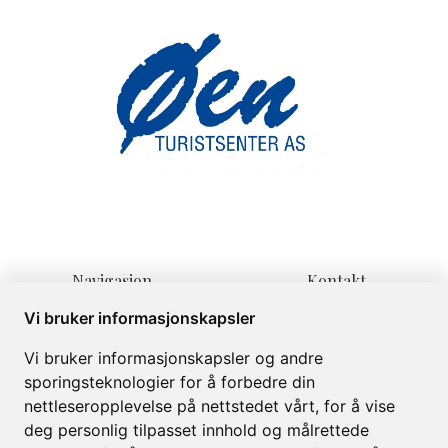
Navigasjon
Kontakt
Hjem
Lienvegen 139
Vi bruker informasjonskapsler
Overnatting
3580 Geilo
Vi bruker informasjonskapsler og andre
Informasjon
post@oenturist.no
sporingsteknologier for å forbedre din
Om
+47 32 08 70 60
nettleseropplevelse på nettstedet vårt, for å vise
Galleri
deg personlig tilpasset innhold og målrettede