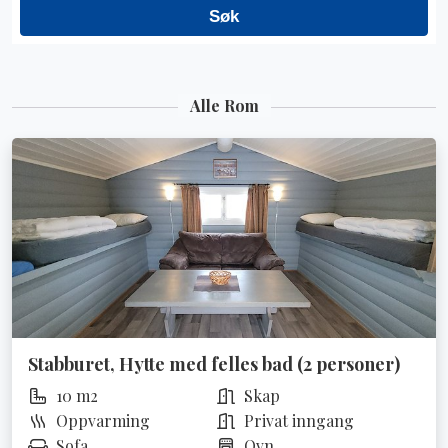
Alle Rom
Stabburet, Hytte med felles bad (2 personer)
10 m2
Skap
Oppvarming
Privat inngang
Sofa
Ovn