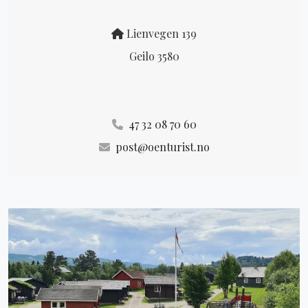
Lienvegen 139
Geilo 3580
47 32 08 70 60
post@oenturist.no