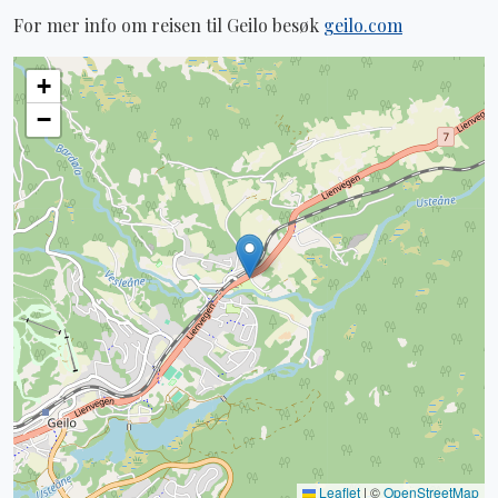
For mer info om reisen til Geilo besøk
geilo.com
+
−
Leaflet
|
©
OpenStreetMap