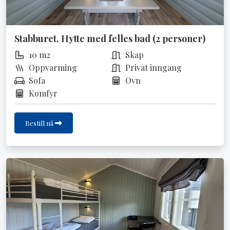
Stabburet, Hytte med felles bad (2 personer)
10 m2
Skap
Oppvarming
Privat inngang
Sofa
Ovn
Komfyr
Bestill nå