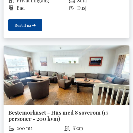
Privat inngang
Sofa
Bad
Dusj
Bestill nå
Bestemorhuset - Hus med 8 soverom (17
personer - 200 kvm)
200 m2
Skap