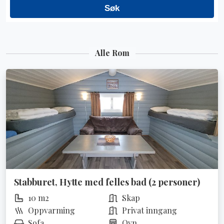
Alle Rom
Stabburet, Hytte med felles bad (2 personer)
10 m2
Skap
Oppvarming
Privat inngang
Sofa
Ovn