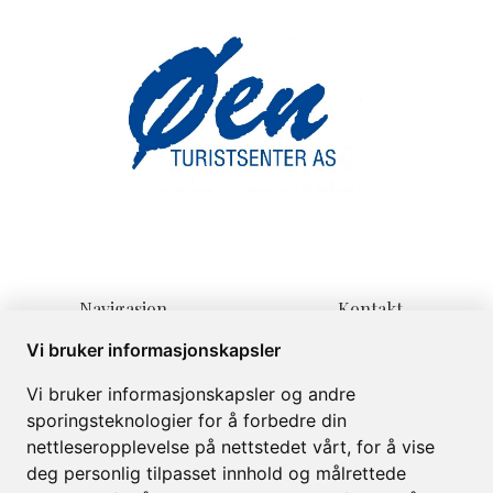
Navigasjon
Kontakt
Hjem
Lienvegen 139
Vi bruker informasjonskapsler
Overnatting
3580 Geilo
Vi bruker informasjonskapsler og andre
Informasjon
post@oenturist.no
sporingsteknologier for å forbedre din
Om
+47 32 08 70 60
nettleseropplevelse på nettstedet vårt, for å vise
Galleri
deg personlig tilpasset innhold og målrettede