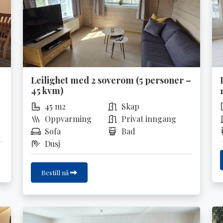
Leilighet med 2 soverom (5 personer –
45 kvm)
45 m2
Skap
Oppvarming
Privat inngang
Sofa
Bad
Dusj
Bestill nå