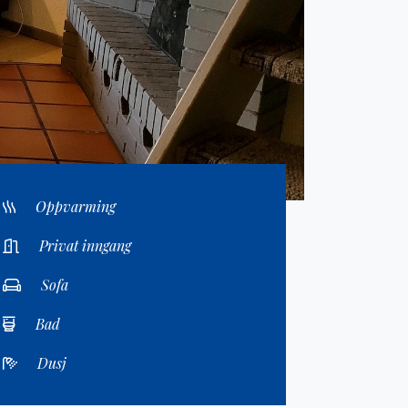
Oppvarming
Privat inngang
Sofa
Bad
Dusj