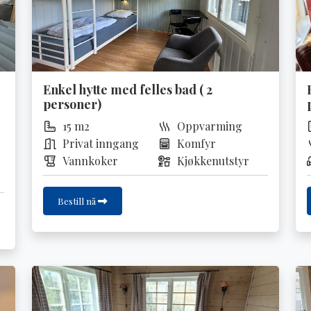
Enkel hytte med felles bad ( 2
personer)
15 m2
Oppvarming
Privat inngang
Komfyr
Vannkoker
Kjøkkenutstyr
Bestill nå