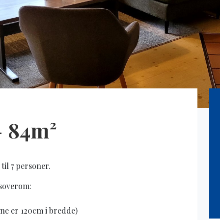
- 84m²
til 7 personer.
3 soverom:
ene er 120cm i bredde)