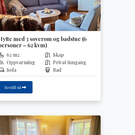
Hytte med 3 soverom og badstue (6
personer – 62 kvm)
62 m2
Skap
Oppvarming
Privat inngang
Sofa
Bad
Bestill nå