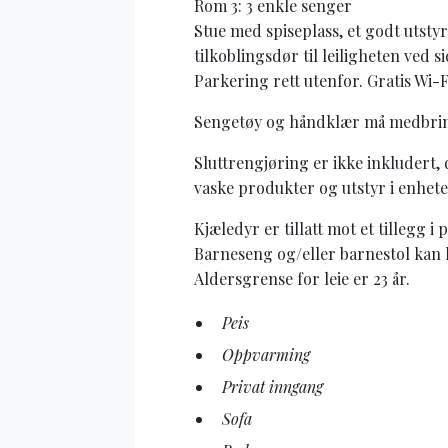
Rom 3: 3 enkle senger
Stue med spiseplass, et godt utstyr
tilkoblingsdør til leiligheten ved s
Parkering rett utenfor. Gratis Wi-F
Sengetøy og håndklær må medbringes
Sluttrengjøring er ikke inkludert, d
vaske produkter og utstyr i enhete
Kjæledyr er tillatt mot et tillegg i 
Barneseng og/eller barnestol kan le
Aldersgrense for leie er 23 år.
Peis
Oppvarming
Privat inngang
Sofa