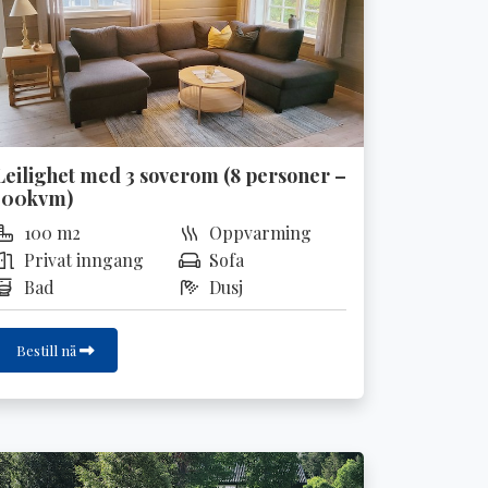
Leilighet med 3 soverom (8 personer –
100kvm)
100 m2
Oppvarming
Privat inngang
Sofa
Bad
Dusj
Bestill nå