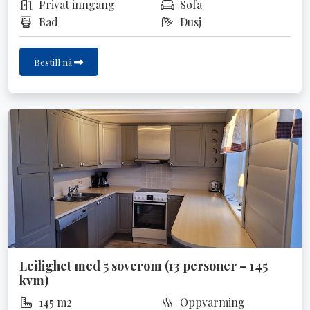
Privat inngang
Sofa
Bad
Dusj
Bestill nå
Leilighet med 5 soverom (13 personer – 145
kvm)
145 m2
Oppvarming