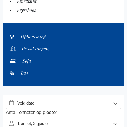
Elveutsikt
Fryseboks
Oppvarming
Privat inngang
Sofa
Bad