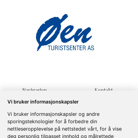
Navigasjon
Kontakt
Hjem
Lienvegen 139
Vi bruker informasjonskapsler
Overnatting
3580 Geilo
Vi bruker informasjonskapsler og andre
Informasjon
post@oenturist.no
sporingsteknologier for å forbedre din
Om
+47 32 08 70 60
nettleseropplevelse på nettstedet vårt, for å vise
Galleri
deg personlig tilpasset innhold og målrettede