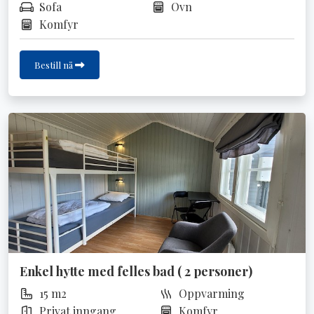
Sofa
Ovn
Komfyr
Bestill nå
Enkel hytte med felles bad ( 2 personer)
15 m2
Oppvarming
Privat inngang
Komfyr