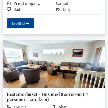
Privat inngang
Sofa
Bad
Dusj
Bestill nå
Bestemorhuset - Hus med 8 soverom (17
personer - 200 kvm)
200 m2
Skap