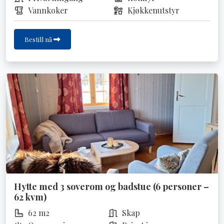
Vannkoker
Kjøkkenutstyr
Bestill nå
Hytte med 3 soverom og badstue (6 personer –
62 kvm)
62 m2
Skap