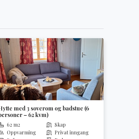
Hytte med 3 soverom og badstue (6
personer – 62 kvm)
62 m2
Skap
Oppvarming
Privat inngang