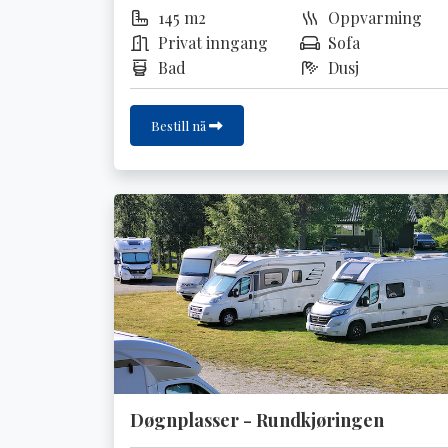
145 m2
Oppvarming
Privat inngang
Sofa
Bad
Dusj
Bestill nå
Døgnplasser - Rundkjøringen