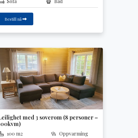
Sofa
Bad
Bestill nå
Leilighet med 3 soverom (8 personer –
100kvm)
100 m2
Oppvarming