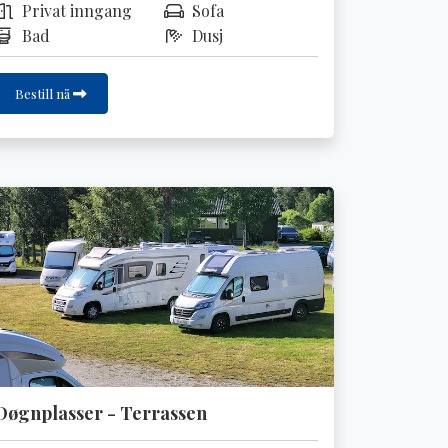
Privat inngang
Sofa
Bad
Dusj
Bestill nå
Døgnplasser - Terrassen