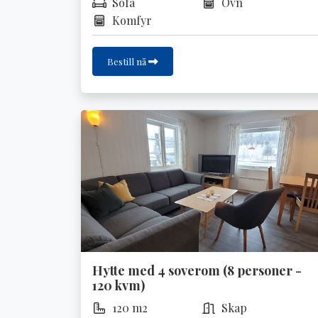
Sofa
Ovn
Komfyr
Bestill nå
Hytte med 4 soverom (8 personer -
120 kvm)
120 m2
Skap