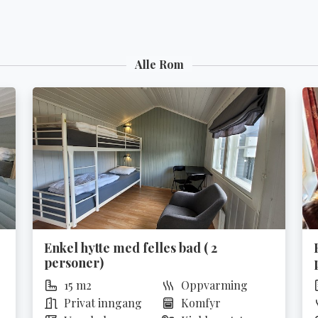
Alle Rom
Enkel hytte med felles bad ( 2
personer)
15 m2
Oppvarming
Privat inngang
Komfyr