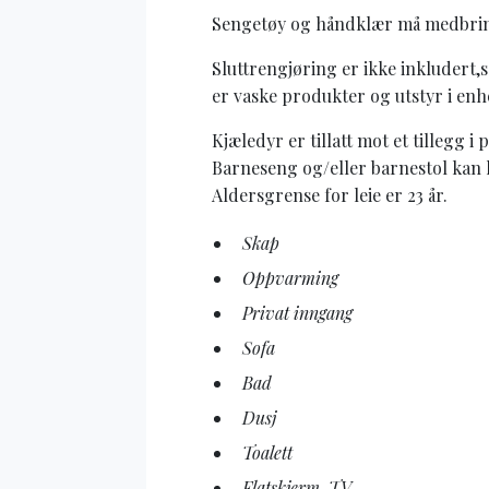
Sengetøy og håndklær må medbringes
Sluttrengjøring er ikke inkludert,så
er vaske produkter og utstyr i enh
Kjæledyr er tillatt mot et tillegg i 
Barneseng og/eller barnestol kan le
Aldersgrense for leie er 23 år.
Skap
Oppvarming
Privat inngang
Sofa
Bad
Dusj
Toalett
Flatskjerm-TV