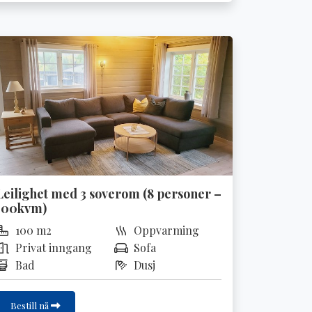
Leilighet med 3 soverom (8 personer –
100kvm)
100 m2
Oppvarming
Privat inngang
Sofa
Bad
Dusj
Bestill nå