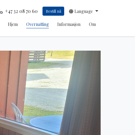
+47 32 08 70 60
Bestill nå
Language
Hjem
Overnatting
Informasjon
Om