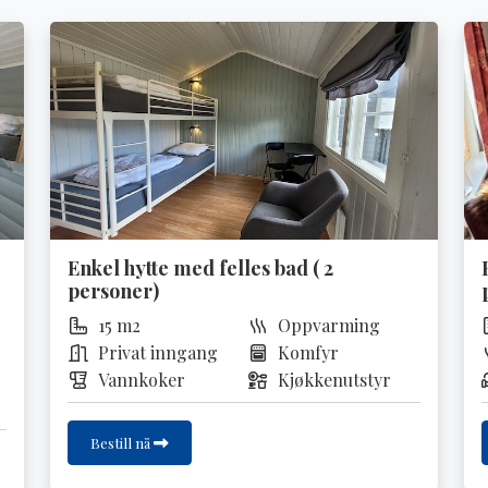
Enkel hytte med felles bad ( 2
personer)
15 m2
Oppvarming
Privat inngang
Komfyr
Vannkoker
Kjøkkenutstyr
Bestill nå