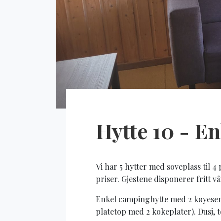
Hytte 10 - E
Vi har 5 hytter med soveplass til 4
priser. Gjestene disponerer fritt v
Enkel campinghytte med 2 køyeseng
platetop med 2 kokeplater). Dusj, t