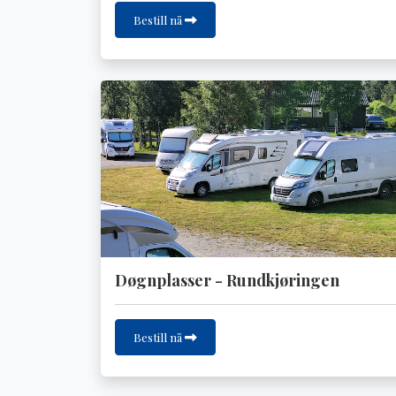
Bestill nå
Døgnplasser - Rundkjøringen
Bestill nå