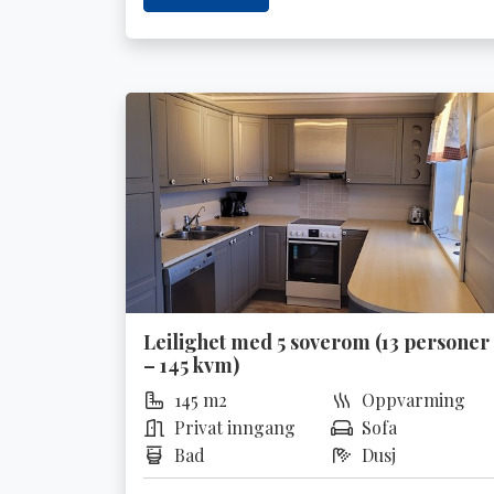
Leilighet med 5 soverom (13 personer
– 145 kvm)
145 m2
Oppvarming
Privat inngang
Sofa
Bad
Dusj