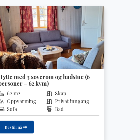
Hytte med 3 soverom og badstue (6
personer – 62 kvm)
62 m2
Skap
Oppvarming
Privat inngang
Sofa
Bad
Bestill nå