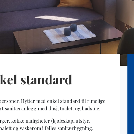
nkel standard
 personer. Hytter med enkel standard til rimelige
årt sanitæranlegg med dusj, toalett og badstue.
er, kokke muligheter (kjøleskap, utstyr,
oalett og vaskerom i felles sanitærbygning.