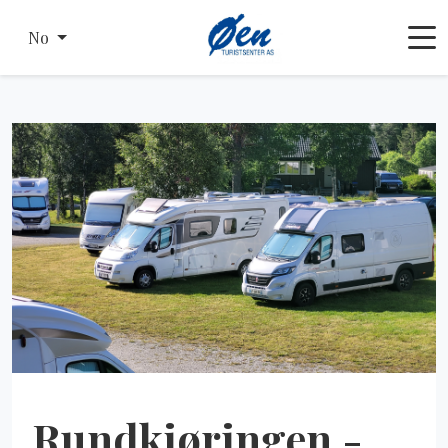
No
Rundkjøringen -