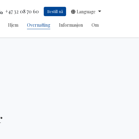
+47 32 08 70 60
Bestill nå
Language
Hjem
Overnatting
Informasjon
Om
r