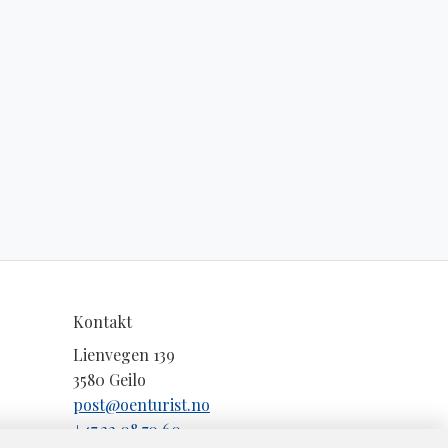
Kontakt
Lienvegen 139
3580 Geilo
post@oenturist.no
+47 32 08 70 60