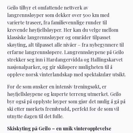
Geilo tilbyr et omfattende nettverk av
langrennsløyper som dekker over 500 km med
varierte traseer, fra familievennlige runder til
krevende høyfjellsløyper. Her kan du velge mellom
klassiske langrennsløyper og områder tilpasset
skøyting, alt tilpasset alle nivåer – fra nybegynnere til
erfarne langrennsløpere. Langrennsløypene på Geilo
strekker seg inn i Hardangervidda og Hallingskarvet
nasjonalparker, og gir skiløpere muligheten til å
oppleve norsk vinterlandskap med spektakulær utsikt.
For de som ønsker en intensiv treningsøkt, er
høyfjellsløypene og kuperte terreng utmerket. Geilo
byr også på opplyste løyper som gjør det mulig å gå på
ski etter mørkets frembrudd, perfekt for de som vil
utnytte dagen til det fulle.
Skiskyting på Geilo – en unik vinteropplevelse