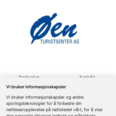
Navigasjon
Kontakt
Hjem
Lienvegen 139
Vi bruker informasjonskapsler
Overnatting
3580 Geilo
Vi bruker informasjonskapsler og andre
Informasjon
post@oenturist.no
sporingsteknologier for å forbedre din
Om
+47 32 08 70 60
nettleseropplevelse på nettstedet vårt, for å vise
Galleri
deg personlig tilpasset innhold og målrettede